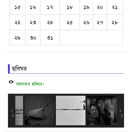
১৫
১৬
১৭
১৮
১৯
২০
২১
২২
২৩
২৪
২৫
২৬
২৭
২৮
২৯
৩০
৩১
ছবিঘর
ᄋ
আমাদের
ছবিঘর।
Bird.