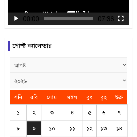
00:00
07:36
পোস্ট ক্যালেন্ডার
শনি
রবি
সোম
মঙ্গল
বুধ
বৃহ
শুক্র
১
২
৩
৪
৫
৬
৭
৮
১০
১১
১২
১৩
১৪
৯