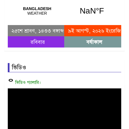
২৫শে শ্রাবণ, ১৪৩৩ বঙ্গাব্দ
৯ই আগস্ট, ২০২৬ ইংরেজি
রবিবার
বর্ষাকাল
ভিডিও
ᄋ
ভিডিও গ্যালারি।
Video
Player