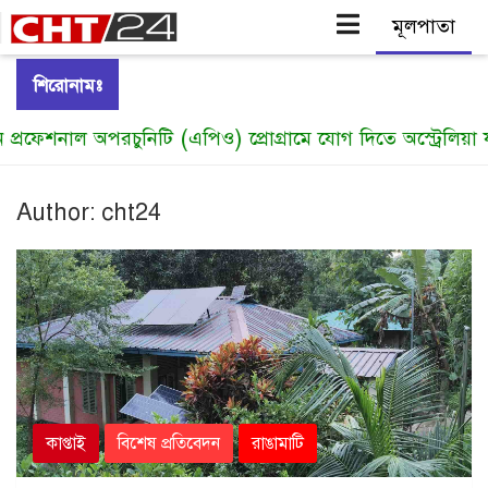
Skip
শিরোনামঃ
to
ল অপরচুনিটি (এপিও) প্রোগ্রামে যোগ দিতে অস্ট্রেলিয়া যাচ্ছেন রাবি
content
Author:
cht24
কাপ্তাই
বিশেষ প্রতিবেদন
রাঙামাটি