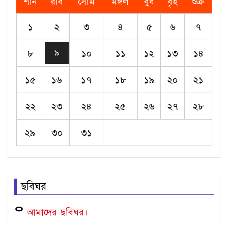
শনি
রবি
সোম
মঙ্গল
বুধ
বৃহ
শুক্র
১
২
৩
৪
৫
৬
৭
৮
১০
১১
১২
১৩
১৪
৯
১৫
১৬
১৭
১৮
১৯
২০
২১
২২
২৩
২৪
২৫
২৬
২৭
২৮
২৯
৩০
৩১
ছবিঘর
ᄋ
আমাদের
ছবিঘর।
Bird.