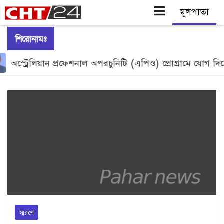
Skip
শিরোনামঃ
to
্ট্রেলিয়ান প্রফেশনাল অপরচুনিটি (এপিও) প্রোগ্রামে যোগ দিতে অস্ট্
content
স্মরণে