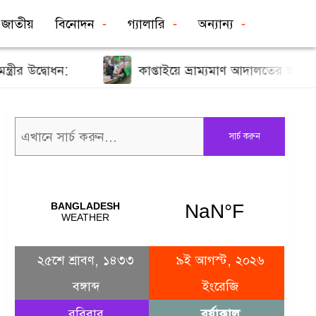
জাতীয়
বিনোদন
গ্যালারি
অন্যান্য
 উদ্বোধন:
কাপ্তাইয়ে ভ্রাম্যমাণ আদালতের অভিযান
সার্চ করুন
২৫শে শ্রাবণ, ১৪৩৩
৯ই আগস্ট, ২০২৬
বঙ্গাব্দ
ইংরেজি
রবিবার
বর্ষাকাল