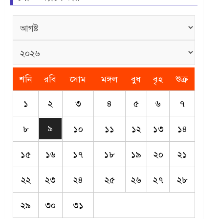
শনি
রবি
সোম
মঙ্গল
বুধ
বৃহ
শুক্র
১
২
৩
৪
৫
৬
৭
৮
১০
১১
১২
১৩
১৪
৯
১৫
১৬
১৭
১৮
১৯
২০
২১
২২
২৩
২৪
২৫
২৬
২৭
২৮
২৯
৩০
৩১