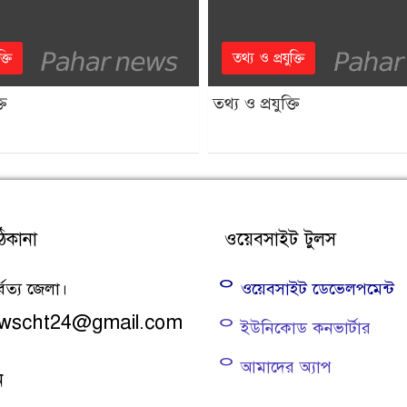
্তি
তথ্য ও প্রযুক্তি
তি
তথ্য ও প্রযুক্তি
িকানা
ওয়েবসাইট টুলস
্বত্য জেলা।
ᄋ ওয়েবসাইট ডেভেলপমেন্ট
newscht24@gmail.com
ᄋ ইউনিকোড কনভার্টার
ᄋ আমাদের অ্যাপ
ন