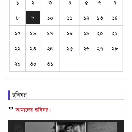
১
২
৩
৪
৫
৬
৭
৮
১০
১১
১২
১৩
১৪
৯
১৫
১৬
১৭
১৮
১৯
২০
২১
২২
২৩
২৪
২৫
২৬
২৭
২৮
২৯
৩০
৩১
ছবিঘর
ᄋ
আমাদের
ছবিঘর।
Age