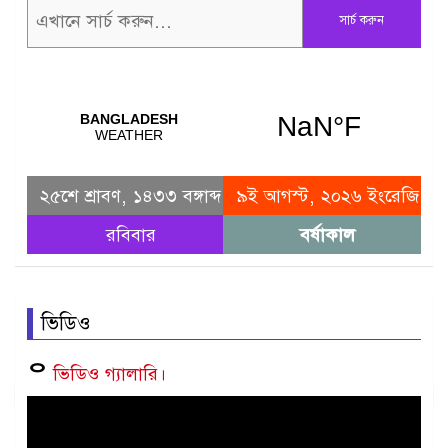
সার্চ করুন
২৫শে শ্রাবণ, ১৪৩৩ বঙ্গাব্দ
৯ই আগস্ট, ২০২৬ ইংরেজি
রবিবার
বর্ষাকাল
ভিডিও
ᄋ
ভিডিও গ্যালারি।
Video