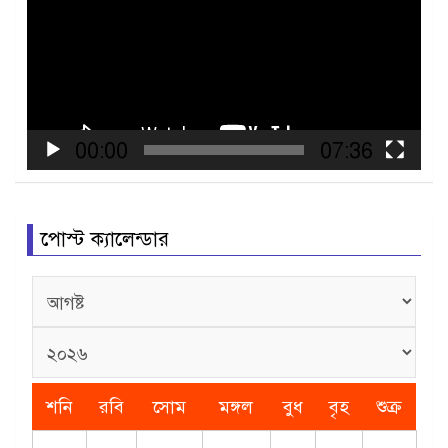
Player
00:00
07:36
পোস্ট ক্যালেন্ডার
শনি
রবি
সোম
মঙ্গল
বুধ
বৃহ
শুক্র