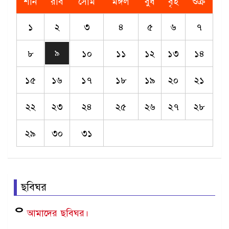
শনি
রবি
সোম
মঙ্গল
বুধ
বৃহ
শুক্র
১
২
৩
৪
৫
৬
৭
৮
১০
১১
১২
১৩
১৪
৯
১৫
১৬
১৭
১৮
১৯
২০
২১
২২
২৩
২৪
২৫
২৬
২৭
২৮
২৯
৩০
৩১
ছবিঘর
ᄋ
আমাদের
ছবিঘর।
Age