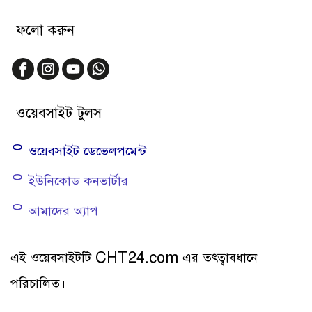
ফলো করুন
ওয়েবসাইট টুলস
ᄋ ওয়েবসাইট ডেভেলপমেন্ট
ᄋ ইউনিকোড কনভার্টার
ᄋ আমাদের অ্যাপ
এই ওয়েবসাইটটি CHT24.com এর তত্ত্বাবধানে
পরিচালিত।