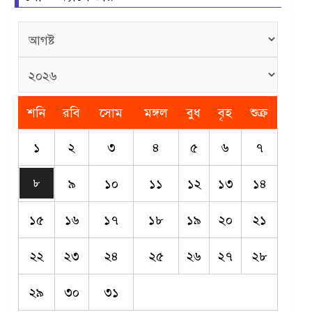
শনি
রবি
সোম
মঙ্গল
বুধ
বৃহ
শুক্র
১
২
৩
৪
৫
৬
৭
৯
১০
১১
১২
১৩
১৪
৮
১৫
১৬
১৭
১৮
১৯
২০
২১
২২
২৩
২৪
২৫
২৬
২৭
২৮
২৯
৩০
৩১