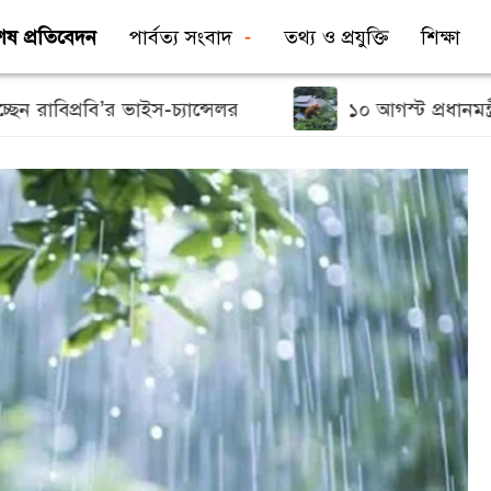
েষ প্রতিবেদন
পার্বত্য সংবাদ
তথ্য ও প্রযুক্তি
শিক্ষা
্রবি’র ভাইস-চ্যান্সেলর
১০ আগস্ট প্রধানমন্ত্রীর উদ্বো