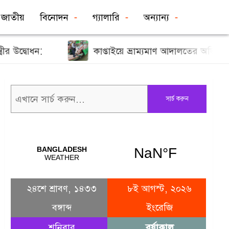
জাতীয়
বিনোদন
গ্যালারি
অন্যান্য
ধন:
কাপ্তাইয়ে ভ্রাম্যমাণ আদালতের অভিযান
সার্চ করুন
২৪শে শ্রাবণ, ১৪৩৩
৮ই আগস্ট, ২০২৬
বঙ্গাব্দ
ইংরেজি
শনিবার
বর্ষাকাল