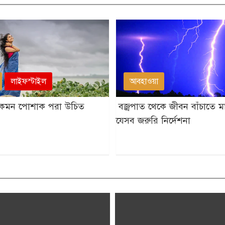
লাইফস্টাইল
আবহাওয়া
নে কেমন পোশাক পরা উচিত
বজ্রপাত থেকে জীবন বাঁচাতে 
যেসব জরুরি নির্দেশনা