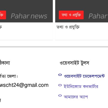
্তি
তথ্য ও প্রযুক্তি
তি
তথ্য ও প্রযুক্তি
িকানা
ওয়েবসাইট টুলস
্বত্য জেলা।
ᄋ ওয়েবসাইট ডেভেলপমেন্ট
newscht24@gmail.com
ᄋ ইউনিকোড কনভার্টার
ᄋ আমাদের অ্যাপ
ন